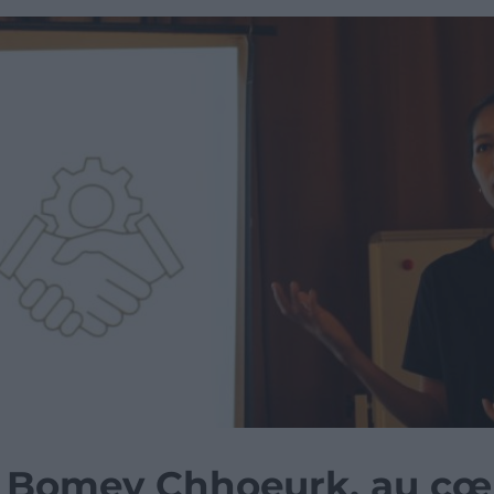
: Bomey Chhoeurk, au cœu