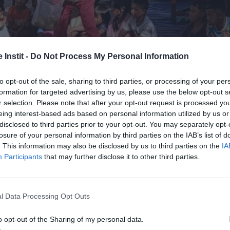
 Instit -
Do Not Process My Personal Information
to opt-out of the sale, sharing to third parties, or processing of your per
formation for targeted advertising by us, please use the below opt-out s
r selection. Please note that after your opt-out request is processed y
eing interest-based ads based on personal information utilized by us or
s déplacés au Cambodge 
disclosed to third parties prior to your opt-out. You may separately opt-
losure of your personal information by third parties on the IAB’s list of
eaux
. This information may also be disclosed by us to third parties on the
IA
Participants
that may further disclose it to other third parties.
lités
,
Cambodge
,
Missions
,
Pays
,
Protection contre les violenc
tantes et de conflits armés à la frontière entre la 
l Data Processing Opt Outs
ntes de fuir leur domicile au 2e semestre 2025. Accu
o opt-out of the Sharing of my personal data.