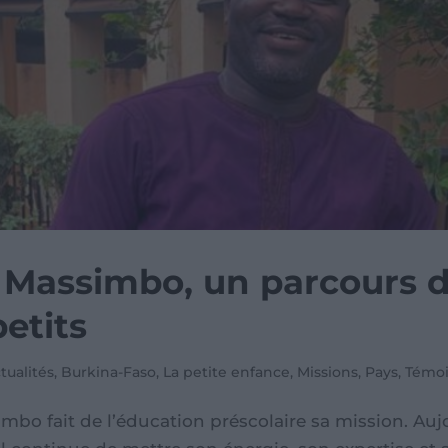
Massimbo, un parcours déd
petits
tualités
,
Burkina-Faso
,
La petite enfance
,
Missions
,
Pays
,
Témo
bo fait de l’éducation préscolaire sa mission. Auj