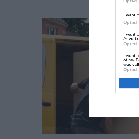
Opted 
I want t
Opted 
I want 
Advertis
Opted 
I want t
of my P
was col
Opted 