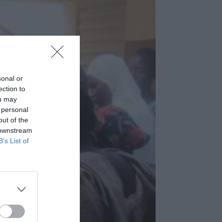
sonal or
ection to
ou may
 personal
out of the
 downstream
B’s List of