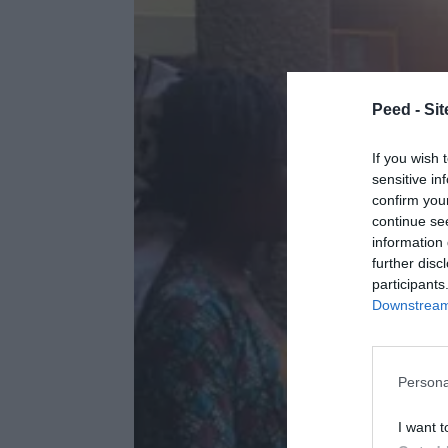
Peed - Site
If you wish 
sensitive in
confirm you
continue se
information 
further disc
participants
Downstream 
Persona
I want t