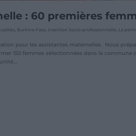
nelle : 60 premières fem
ualités
,
Burkina-Faso
,
Insertion Socio-professionnelle
,
La peti
ation pour les assistantes maternelles. Nous prép
 former 150 femmes sélectionnées dans la commune
nité...