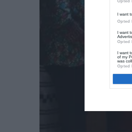
Opted 
I want t
Opted 
I want 
Advertis
Opted 
I want t
of my P
was col
Opted 