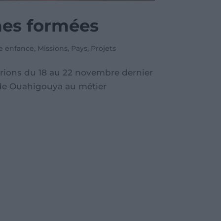
mes formées
te enfance
,
Missions
,
Pays
,
Projets
arions du 18 au 22 novembre dernier
 de Ouahigouya au métier