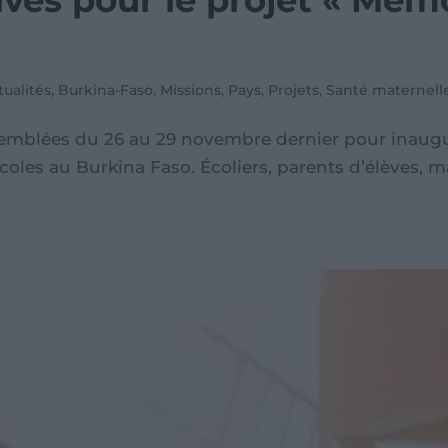
ives pour le projet « Mém
tualités
,
Burkina-Faso
,
Missions
,
Pays
,
Projets
,
Santé maternelle
semblées du 26 au 29 novembre dernier pour inaugur
coles au Burkina Faso. Écoliers, parents d’élèves,
.