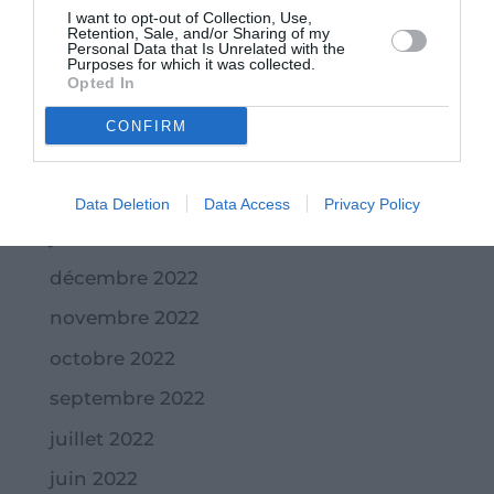
I want to opt-out of Collection, Use,
Retention, Sale, and/or Sharing of my
juin 2023
Personal Data that Is Unrelated with the
Purposes for which it was collected.
mai 2023
Opted In
avril 2023
CONFIRM
mars 2023
février 2023
Data Deletion
Data Access
Privacy Policy
janvier 2023
décembre 2022
novembre 2022
octobre 2022
septembre 2022
juillet 2022
juin 2022