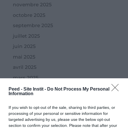
novembre 2025
octobre 2025
septembre 2025
juillet 2025
juin 2025
mai 2025
avril 2025
mars 2025
février 2025
Peed - Site Instit -
Do Not Process My Personal
Information
janvier 2025
If you wish to opt-out of the sale, sharing to third parties, or
novembre 2024
processing of your personal or sensitive information for
octobre 2024
targeted advertising by us, please use the below opt-out
section to confirm your selection. Please note that after your