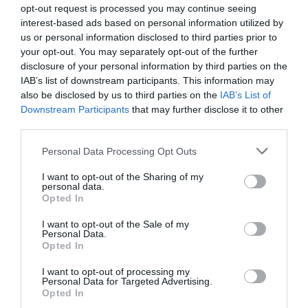
septembre 2024
opt-out request is processed you may continue seeing
interest-based ads based on personal information utilized by
juillet 2024
us or personal information disclosed to third parties prior to
your opt-out. You may separately opt-out of the further
juin 2024
disclosure of your personal information by third parties on the
mai 2024
IAB’s list of downstream participants. This information may
also be disclosed by us to third parties on the
IAB’s List of
avril 2024
Downstream Participants
that may further disclose it to other
third parties.
mars 2024
Personal Data Processing Opt Outs
février 2024
I want to opt-out of the Sharing of my
janvier 2024
personal data.
Opted In
décembre 2023
I want to opt-out of the Sale of my
novembre 2023
Personal Data.
Opted In
octobre 2023
I want to opt-out of processing my
septembre 2023
Personal Data for Targeted Advertising.
Opted In
juillet 2023