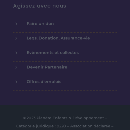
Agissez avec nous
5
Faire un don
5
Legs, Donation, Assurance-vie
5
Evénements et collectes
5
Devenir Partenaire
5
Offres d'emplois
© 2023 Planète Enfants & Développement –
Catégorie juridique : 9220 – Association déclarée –