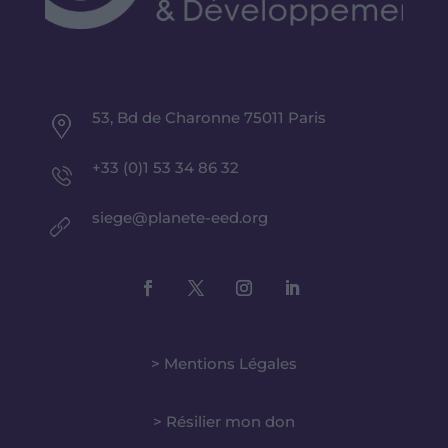
53, Bd de Charonne 75011 Paris
+33 (0)1 53 34 86 32
siege@planete-eed.org
> Mentions Légales
> Résilier mon don