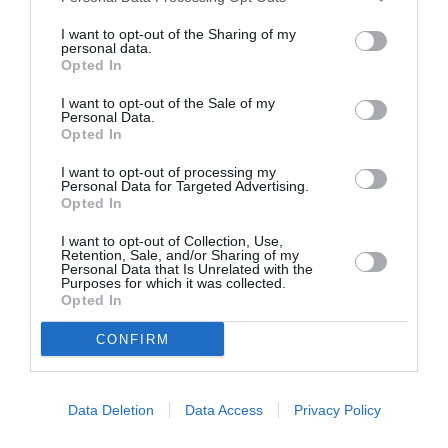
mai 2022
I want to opt-out of the Sharing of my
personal data.
avril 2022
Opted In
mars 2022
I want to opt-out of the Sale of my
Personal Data.
février 2022
Opted In
janvier 2022
I want to opt-out of processing my
Personal Data for Targeted Advertising.
Opted In
décembre 2021
I want to opt-out of Collection, Use,
novembre 2021
Retention, Sale, and/or Sharing of my
Personal Data that Is Unrelated with the
octobre 2021
Purposes for which it was collected.
Opted In
septembre 2021
CONFIRM
juillet 2021
juin 2021
Data Deletion
Data Access
Privacy Policy
mai 2021