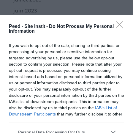
juin 2023
mai 2023
Peed - Site Instit -
Do Not Process My Personal
Information
avril 2023
mars 2023
If you wish to opt-out of the sale, sharing to third parties, or
processing of your personal or sensitive information for
février 2023
targeted advertising by us, please use the below opt-out
section to confirm your selection. Please note that after your
janvier 2023
opt-out request is processed you may continue seeing
décembre 2022
interest-based ads based on personal information utilized by
us or personal information disclosed to third parties prior to
novembre 2022
your opt-out. You may separately opt-out of the further
disclosure of your personal information by third parties on the
octobre 2022
IAB’s list of downstream participants. This information may
septembre 2022
also be disclosed by us to third parties on the
IAB’s List of
Downstream Participants
that may further disclose it to other
juillet 2022
third parties.
juin 2022
Personal Data Processing Opt Outs