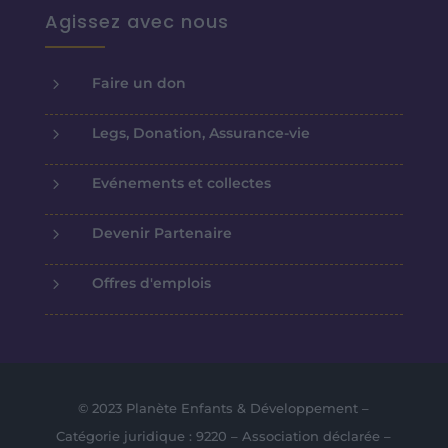
Agissez avec nous
5
Faire un don
5
Legs, Donation, Assurance-vie
5
Evénements et collectes
5
Devenir Partenaire
5
Offres d'emplois
© 2023 Planète Enfants & Développement –
Catégorie juridique : 9220 – Association déclarée –