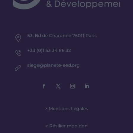
53, Bd de Charonne 75011 Paris
+33 (0)1 53 34 86 32
siege@planete-eed.org
> Mentions Légales
> Résilier mon don