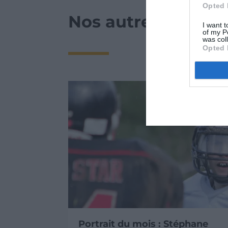
Opted 
Nos autres actualit
I want t
of my P
was col
Opted 
ervice
Portrait du mois : Stéphane