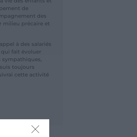
a vie des enfants et
oppement de
ccompagnement des
 milieu précaire et
ppel à des salariés
qui fait évoluer
s sympathiques,
 suis toujours
vrai cette activité