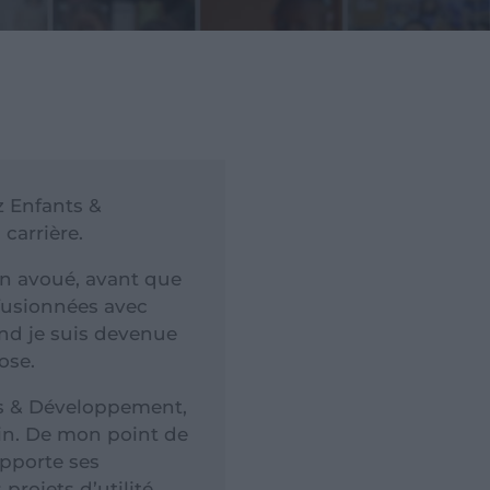
z Enfants &
carrière.
 un avoué, avant que
 fusionnées avec
nd je suis devenue
ose.
nts & Développement,
oin. De mon point de
apporte ses
projets d’utilité