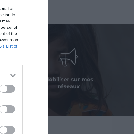
sonal or
ection to
ou may
 personal
out of the
 downstream
B’s List of
 legs, une
Mobiliser sur mes
ation
réseaux