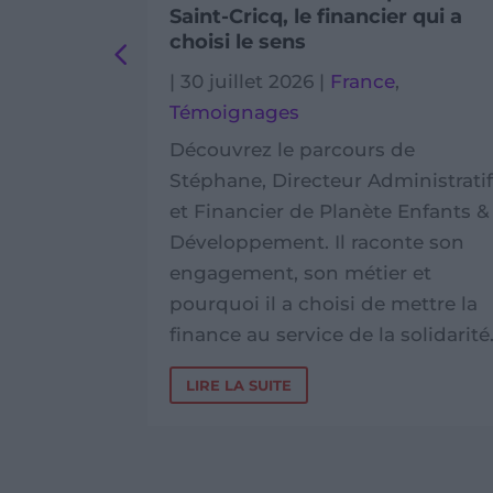
Saint-Cricq, le financier qui a
choisi le sens
s
,
|
30 juillet 2026
|
France
,
s
Témoignages
de
Découvrez le parcours de
rvice
Stéphane, Directeur Administrati
ntre
et Financier de Planète Enfants &
, visites
Développement. Il raconte son
s à Phnom
engagement, son métier et
pourquoi il a choisi de mettre la
finance au service de la solidarité
LIRE LA SUITE