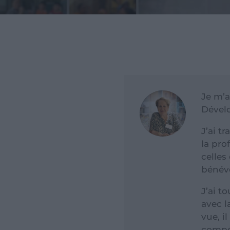
Je m’a
Dévelo
J’ai t
la pro
celles
bénévo
J’ai t
avec l
vue, i
compét