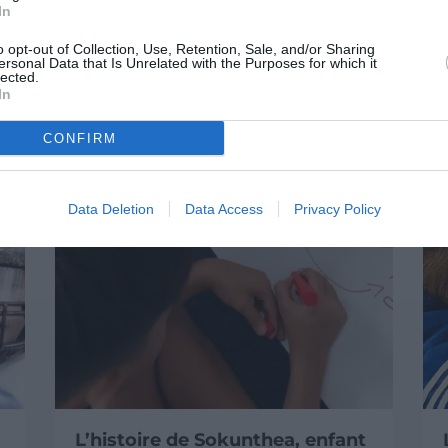
In
és :
o opt-out of Collection, Use, Retention, Sale, and/or Sharing
ersonal Data that Is Unrelated with the Purposes for which it
lected.
In
CONFIRM
Data Deletion
Data Access
Privacy Policy
L’histoire de Sokunthea, enfant