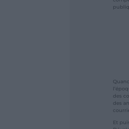
publiq
Quand 
l’époq
des co
des an
courri
Et pui