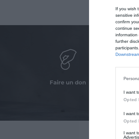
If you wish 
sensitive in
confirm you
continue se
information 
further disc
participants
Downstream 
Persona
Faire un don
Agir a
entre
I want t
Opted 
I want t
Opted 
I want 
Advertis