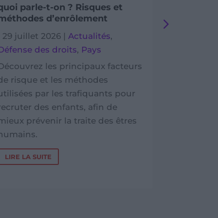
quoi parle-t-on ? Risques et
soutenir
méthodes d’enrôlement
Dévelop
|
29 juillet 2026
|
Actualités
,
|
29 juille
Défense des droits
,
Pays
Cambod
Témoign
Découvrez les principaux facteurs
de risque et les méthodes
Dans le L
utilisées par les trafiquants pour
solidaire
recruter des enfants, afin de
de Planèt
mieux prévenir la traite des êtres
Développ
humains.
ses actio
des famill
LIRE LA SUITE
LIRE LA S