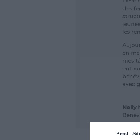
Dévelo
des fe
struct
jeunes
les re
Aujour
en méc
mes tâ
entour
bénévo
avec g
Nelly
Bénév
Peed - Site