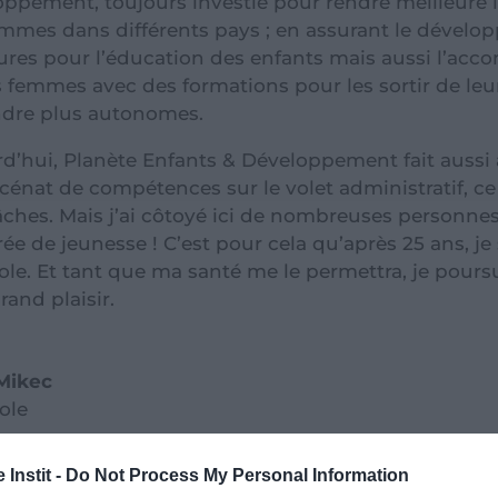
ppement, toujours investie pour rendre meilleure l
mmes dans différents pays ; en assurant le dével
ures pour l’éducation des enfants mais aussi l’a
 femmes avec des formations pour les sortir de leur
ndre plus autonomes.
d’hui, Planète Enfants & Développement fait aussi a
énat de compétences sur le volet administratif, ce 
ches. Mais j’ai côtoyé ici de nombreuses personne
ée de jeunesse ! C’est pour cela qu’après 25 ans, je
le. Et tant que ma santé me le permettra, je poursui
rand plaisir.
 Mikec
ole
 Instit -
Do Not Process My Personal Information