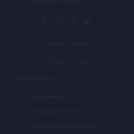
53, Bd de Charonne 75011 Paris
+33 (0)1 53 34 86 32
siege@planete-eed.org
> Mentions Légales