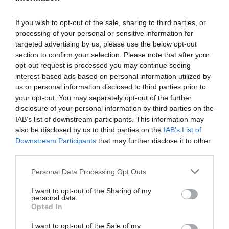
If you wish to opt-out of the sale, sharing to third parties, or
Nos expertises
processing of your personal or sensitive information for
targeted advertising by us, please use the below opt-out
section to confirm your selection. Please note that after your
opt-out request is processed you may continue seeing
interest-based ads based on personal information utilized by
us or personal information disclosed to third parties prior to
your opt-out. You may separately opt-out of the further
disclosure of your personal information by third parties on the
IAB’s list of downstream participants. This information may
also be disclosed by us to third parties on the
IAB’s List of
Downstream Participants
that may further disclose it to other
third parties.
Personal Data Processing Opt Outs
DÉVELOPPEMENT DE LA PETITE ENFANCE
I want to opt-out of the Sharing of my
personal data.
Accès à des soins et à une éducation
Opted In
préscolaire de qualité pour les enfants de 0-6
ans, soutien à la parentalité (ODD 4)
I want to opt-out of the Sale of my