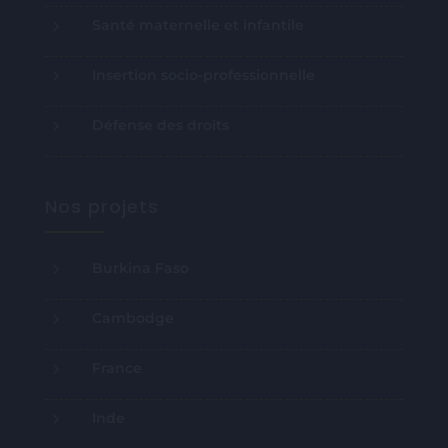
> Résilier mon don
Nos missions
5
La petite enfance
5
Accompagnement familial
5
Protection contre les violences
5
Santé maternelle et infantile
5
Insertion socio-professionnelle
5
Défense des droits