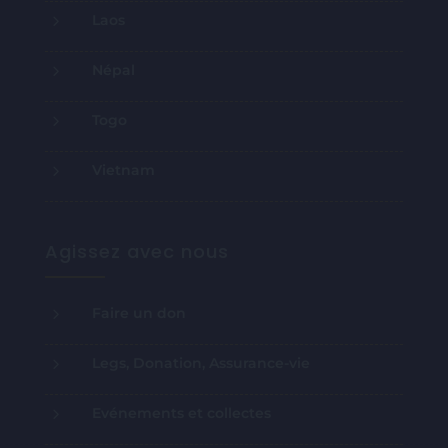
Nos projets
5
Burkina Faso
5
Cambodge
5
France
5
Inde
5
Laos
5
Népal
5
Togo
5
Vietnam