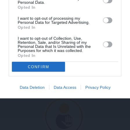
Personal Data.
Opted In
I want to opt-out of processing my
Personal Data for Targeted Advertising.
Opted In
I want to opt-out of Collection, Use,
Retention, Sale, and/or Sharing of my
Personal Data that Is Unrelated with the
Purposes for which it was collected.
EDUCATION, FORMATION, ENTREPRENEURIAT
Opted In
Education tout au long de la vie : préscolaire,
CONFIRM
primaire et secondaire, formations techniques
/ professionnelles et soutien à
l’entrepreneuriat des jeunes et des femmes
(ODD 4 et ODD 8)
Data Deletion
Data Access
Privacy Policy