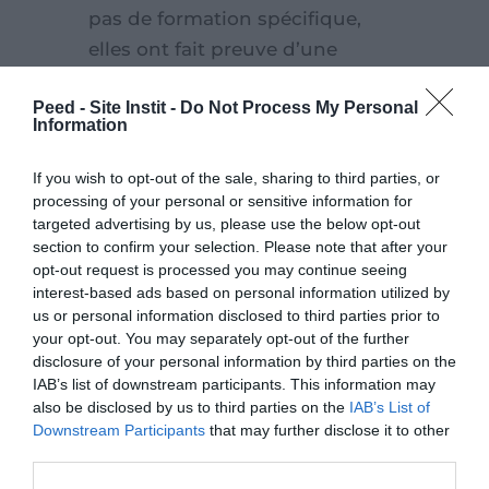
pas de formation spécifique,
elles ont fait preuve d’une
grande motivation ces derniers
Peed - Site Instit -
Do Not Process My Personal
mois et se sont approprié le
Information
métier du travail social. Grâce à
notre coaching resserré, les
If you wish to opt-out of the sale, sharing to third parties, or
travailleuses sociales sont
processing of your personal or sensitive information for
targeted advertising by us, please use the below opt-out
aujourd’hui capables de
section to confirm your selection. Please note that after your
manipuler les outils de suivi des
opt-out request is processed you may continue seeing
familles et de la méthodologie
interest-based ads based on personal information utilized by
us or personal information disclosed to third parties prior to
d’assistante sociale, mais aussi
your opt-out. You may separately opt-out of the further
de former LWU sur certains
disclosure of your personal information by third parties on the
aspects du projet.
IAB’s list of downstream participants. This information may
also be disclosed by us to third parties on the
IAB’s List of
Downstream Participants
that may further disclose it to other
Aujourd’hui, GDA accompagne
third parties.
31 familles qui travaillent dans