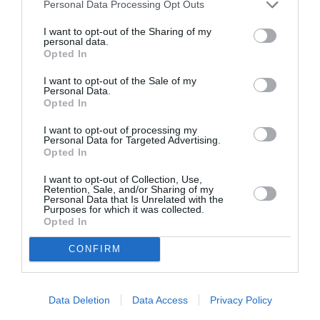
les plantations d’hévéa (l’arbre à
Personal Data Processing Opt Outs
caoutchouc) et dans les rizières,
I want to opt-out of the Sharing of my
personal data.
à résoudre leurs problèmes
Opted In
socio-économiques dans les
I want to opt-out of the Sale of my
villages laotiens. Ce nombre de
Personal Data.
Opted In
familles va grossir dans les
prochains mois.
I want to opt-out of processing my
Personal Data for Targeted Advertising.
Opted In
I want to opt-out of Collection, Use,
Retention, Sale, and/or Sharing of my
Personal Data that Is Unrelated with the
Purposes for which it was collected.
Opted In
CONFIRM
Data Deletion
Data Access
Privacy Policy