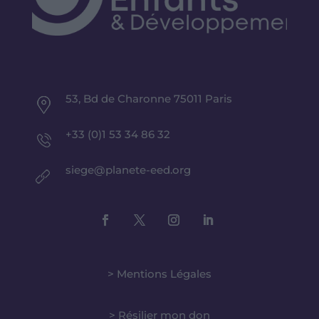
53, Bd de Charonne 75011 Paris
+33 (0)1 53 34 86 32
siege@planete-eed.org
> Mentions Légales
> Résilier mon don