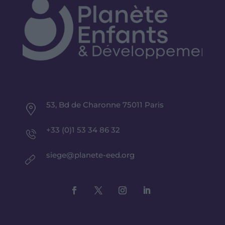
53, Bd de Charonne 75011 Paris
+33 (0)1 53 34 86 32
siege@planete-eed.org