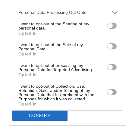
third parties.
septembre 2022
juillet 2022
Personal Data Processing Opt Outs
juin 2022
I want to opt-out of the Sharing of my
personal data.
Opted In
mai 2022
I want to opt-out of the Sale of my
avril 2022
Personal Data.
Opted In
mars 2022
I want to opt-out of processing my
février 2022
Personal Data for Targeted Advertising.
Opted In
janvier 2022
I want to opt-out of Collection, Use,
décembre 2021
Retention, Sale, and/or Sharing of my
Personal Data that Is Unrelated with the
Purposes for which it was collected.
novembre 2021
Opted In
octobre 2021
CONFIRM
septembre 2021
juillet 2021