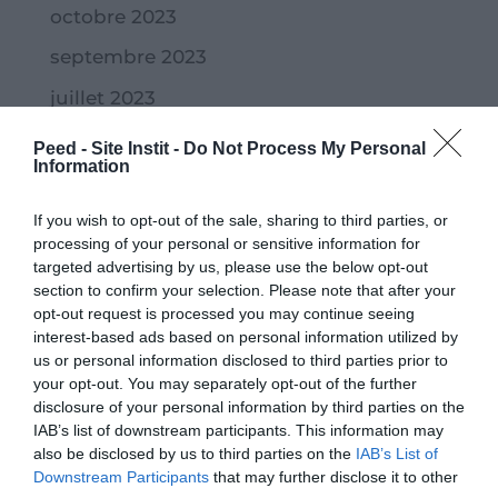
octobre 2023
septembre 2023
juillet 2023
juin 2023
Peed - Site Instit -
Do Not Process My Personal
Information
mai 2023
avril 2023
If you wish to opt-out of the sale, sharing to third parties, or
processing of your personal or sensitive information for
mars 2023
targeted advertising by us, please use the below opt-out
section to confirm your selection. Please note that after your
février 2023
opt-out request is processed you may continue seeing
interest-based ads based on personal information utilized by
janvier 2023
us or personal information disclosed to third parties prior to
décembre 2022
your opt-out. You may separately opt-out of the further
disclosure of your personal information by third parties on the
novembre 2022
IAB’s list of downstream participants. This information may
also be disclosed by us to third parties on the
IAB’s List of
octobre 2022
Downstream Participants
that may further disclose it to other