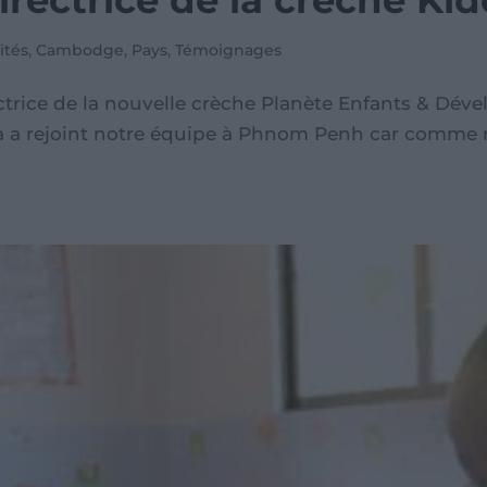
 Directrice de la crèche 
ités
,
Cambodge
,
Pays
,
Témoignages
ectrice de la nouvelle crèche Planète Enfants & Dév
a a rejoint notre équipe à Phnom Penh car comme n