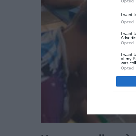
Opted 
I want t
Opted 
I want 
Advertis
Opted 
I want t
of my P
was col
Opted 