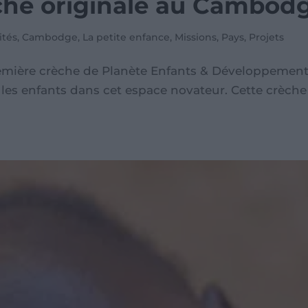
che originale au Cambod
ités
,
Cambodge
,
La petite enfance
,
Missions
,
Pays
,
Projets
première crèche de Planète Enfants & Développemen
lir les enfants dans cet espace novateur. Cette crèch