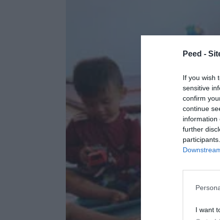
Peed - Site
If you wish 
sensitive in
confirm you
continue se
information 
further disc
participants
Downstream 
Persona
I want t