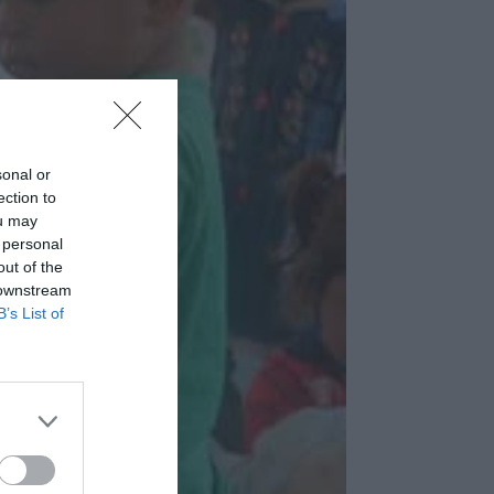
sonal or
ection to
ou may
 personal
out of the
 downstream
B’s List of