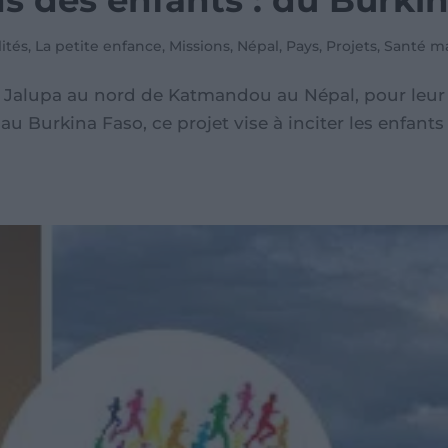
s des enfants : du Burki
lités
,
La petite enfance
,
Missions
,
Népal
,
Pays
,
Projets
,
Santé ma
e Jalupa au nord de Katmandou au Népal, pour leur p
au Burkina Faso, ce projet vise à inciter les enfants