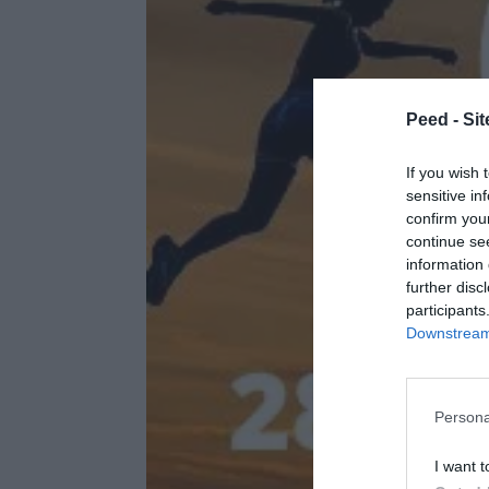
Peed - Site
If you wish 
sensitive in
confirm you
continue se
information 
further disc
participants
Downstream 
Persona
I want t