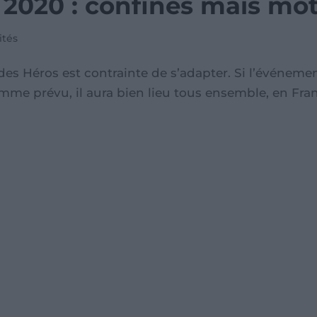
2020 : confinés mais mot
ités
 des Héros est contrainte de s’adapter. Si l’événeme
me prévu, il aura bien lieu tous ensemble, en Franc