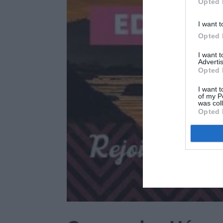
Opted 
I want t
Opted 
I want 
Advertis
Opted 
I want t
of my P
was col
Opted 