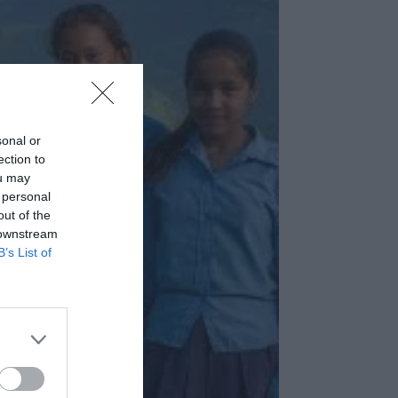
sonal or
ection to
ou may
 personal
out of the
 downstream
B’s List of