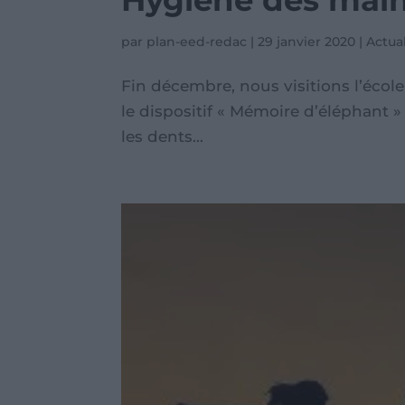
Hygiène des main
par
plan-eed-redac
|
29 janvier 2020
|
Actua
Fin décembre, nous visitions l’écol
le dispositif « Mémoire d’éléphant » 
les dents...