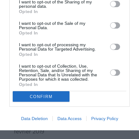
I want to opt-out of the Sharing of my
personal data.
janvier 2020
Opted In
décembre 2019
I want to opt-out of the Sale of my
Personal Data.
novembre 2019
Opted In
octobre 2019
I want to opt-out of processing my
Personal Data for Targeted Advertising.
septembre 2019
Opted In
août 2019
I want to opt-out of Collection, Use,
Retention, Sale, and/or Sharing of my
juillet 2019
Personal Data that Is Unrelated with the
Purposes for which it was collected.
Opted In
juin 2019
CONFIRM
mai 2019
avril 2019
Data Deletion
Data Access
Privacy Policy
mars 2019
février 2019