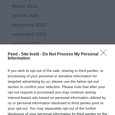
février 2024
janvier 2024
décembre 2023
novembre 2023
octobre 2023
septembre 2023
Peed - Site Instit -
Do Not Process My Personal
Information
juillet 2023
If you wish to opt-out of the sale, sharing to third parties, or
juin 2023
processing of your personal or sensitive information for
mai 2023
targeted advertising by us, please use the below opt-out
section to confirm your selection. Please note that after your
avril 2023
opt-out request is processed you may continue seeing
interest-based ads based on personal information utilized by
mars 2023
us or personal information disclosed to third parties prior to
your opt-out. You may separately opt-out of the further
février 2023
disclosure of your personal information by third parties on the