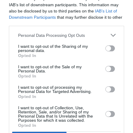
janvier 2023
IAB’s list of downstream participants. This information may
also be disclosed by us to third parties on the
IAB’s List of
décembre 2022
Downstream Participants
that may further disclose it to other
third parties.
novembre 2022
Personal Data Processing Opt Outs
octobre 2022
I want to opt-out of the Sharing of my
septembre 2022
personal data.
Opted In
juillet 2022
I want to opt-out of the Sale of my
juin 2022
Personal Data.
Opted In
mai 2022
I want to opt-out of processing my
avril 2022
Personal Data for Targeted Advertising.
Opted In
mars 2022
I want to opt-out of Collection, Use,
février 2022
Retention, Sale, and/or Sharing of my
Personal Data that Is Unrelated with the
Purposes for which it was collected.
janvier 2022
Opted In