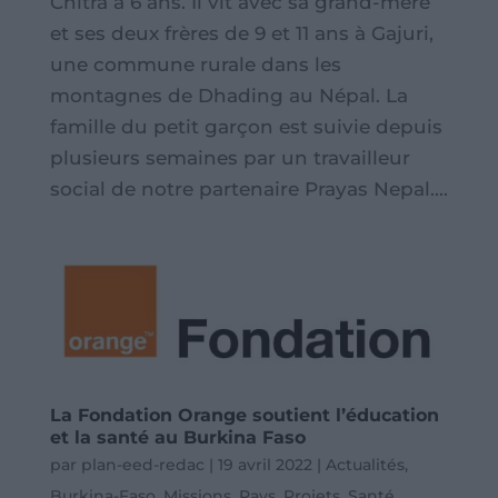
Chitra a 6 ans. Il vit avec sa grand-mère
et ses deux frères de 9 et 11 ans à Gajuri,
une commune rurale dans les
montagnes de Dhading au Népal. La
famille du petit garçon est suivie depuis
plusieurs semaines par un travailleur
social de notre partenaire Prayas Nepal....
La Fondation Orange soutient l’éducation
et la santé au Burkina Faso
par
plan-eed-redac
|
19 avril 2022
|
Actualités
,
Burkina-Faso
,
Missions
,
Pays
,
Projets
,
Santé