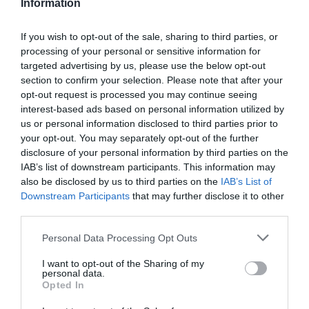
Information
janvier 2023
décembre 2022
If you wish to opt-out of the sale, sharing to third parties, or
processing of your personal or sensitive information for
novembre 2022
targeted advertising by us, please use the below opt-out
section to confirm your selection. Please note that after your
octobre 2022
opt-out request is processed you may continue seeing
interest-based ads based on personal information utilized by
septembre 2022
us or personal information disclosed to third parties prior to
juillet 2022
your opt-out. You may separately opt-out of the further
disclosure of your personal information by third parties on the
juin 2022
IAB’s list of downstream participants. This information may
also be disclosed by us to third parties on the
IAB’s List of
mai 2022
Downstream Participants
that may further disclose it to other
third parties.
avril 2022
mars 2022
Personal Data Processing Opt Outs
février 2022
I want to opt-out of the Sharing of my
personal data.
Opted In
janvier 2022