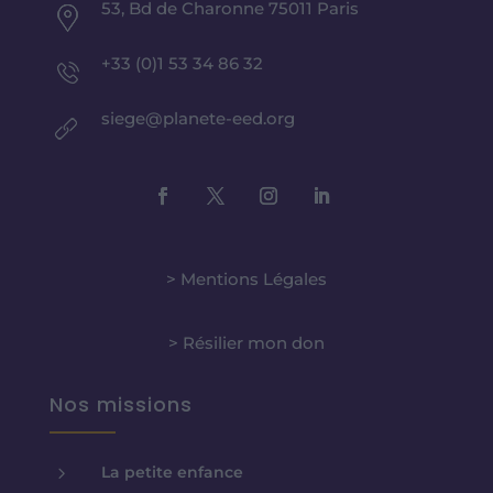
53, Bd de Charonne 75011 Paris
+33 (0)1 53 34 86 32
siege@planete-eed.org
> Mentions Légales
> Résilier mon don
Nos missions
5
La petite enfance