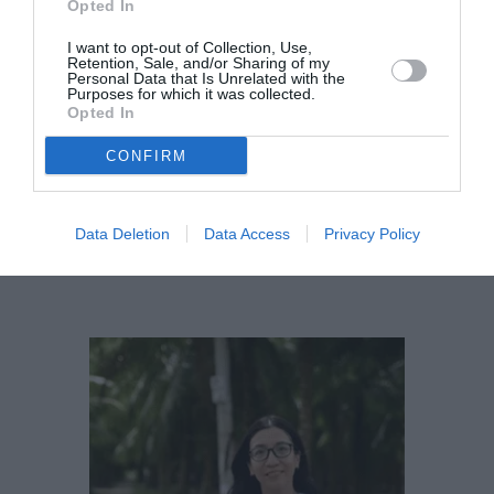
Opted In
:
I want to opt-out of Collection, Use,
Retention, Sale, and/or Sharing of my
Personal Data that Is Unrelated with the
visites régulières à domicile
Purposes for which it was collected.
Opted In
construction d’une relation de
confiance avec les familles
CONFIRM
adaptation à chaque situation
travail avec les partenaires
Data Deletion
Data Access
Privacy Policy
locaux