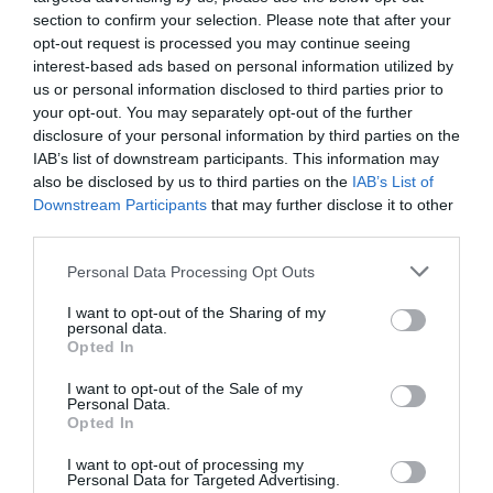
maintenant comment
section to confirm your selection. Please note that after your
opt-out request is processed you may continue seeing
mieux protéger mes
interest-based ads based on personal information utilized by
enfants. Je remercie le
us or personal information disclosed to third parties prior to
projet de nous avoir
your opt-out. You may separately opt-out of the further
aidés au moment où
disclosure of your personal information by third parties on the
nous en avions le plus
IAB’s list of downstream participants. This information may
also be disclosed by us to third parties on the
IAB’s List of
besoin.
Downstream Participants
that may further disclose it to other
third parties.
Personal Data Processing Opt Outs
I want to opt-out of the Sharing of my
Sur le terrain : le rôle
personal data.
Opted In
clé des travailleurs
I want to opt-out of the Sale of my
sociaux
Personal Data.
Opted In
L’accompagnement repose sur
I want to opt-out of processing my
un travail de proximité essentiel
Personal Data for Targeted Advertising.