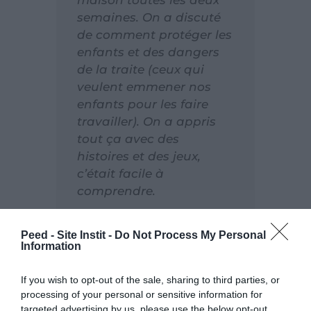
semaines. On a discuté
de comment protéger les
enfants et des dangers
de la traite (ceux qui
veulent emmener nos
enfants pour les faire
travailler). On a appris
tout ça avec des
histoires et des jeux,
c’était facile à
comprendre.
Aujourd’hui, je me sens
Peed - Site Instit -
Do Not Process My Personal
moins seule. J’ai encore
Information
beaucoup de frais pour
l’hôpital, mais j’ai mon
If you wish to opt-out of the sale, sharing to third parties, or
petit élevage qui
processing of your personal or sensitive information for
commence. Je sais
targeted advertising by us, please use the below opt-out