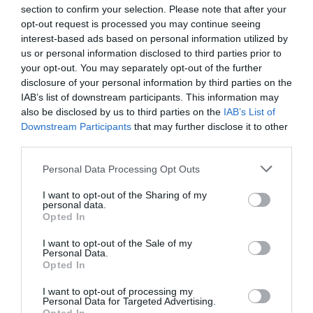
octobre 2024
section to confirm your selection. Please note that after your
opt-out request is processed you may continue seeing
septembre 2024
interest-based ads based on personal information utilized by
us or personal information disclosed to third parties prior to
juillet 2024
your opt-out. You may separately opt-out of the further
disclosure of your personal information by third parties on the
juin 2024
IAB’s list of downstream participants. This information may
mai 2024
also be disclosed by us to third parties on the
IAB’s List of
Downstream Participants
that may further disclose it to other
avril 2024
third parties.
mars 2024
Personal Data Processing Opt Outs
février 2024
I want to opt-out of the Sharing of my
personal data.
janvier 2024
Opted In
décembre 2023
I want to opt-out of the Sale of my
Personal Data.
novembre 2023
Opted In
octobre 2023
I want to opt-out of processing my
Personal Data for Targeted Advertising.