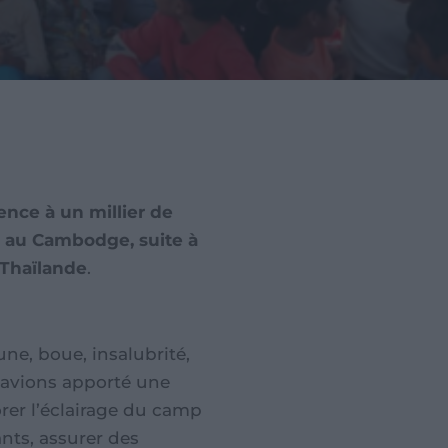
ence à un millier de
r au Cambodge, suite à
 Thaïlande
.
une, boue, insalubrité,
s avions apporté une
rer l’éclairage du camp
ants, assurer des