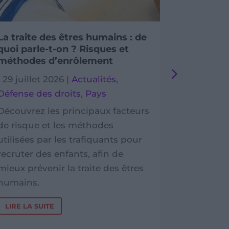
La traite des êtres humains : de
Des cart
quoi parle-t-on ? Risques et
soutenir
méthodes d’enrôlement
Dévelop
|
29 juillet 2026
|
Actualités
,
|
29 juille
Défense des droits
,
Pays
Cambod
Témoign
Découvrez les principaux facteurs
de risque et les méthodes
Dans le L
utilisées par les trafiquants pour
solidaire
recruter des enfants, afin de
de Planèt
mieux prévenir la traite des êtres
Développ
humains.
ses actio
des famill
LIRE LA SUITE
LIRE LA S