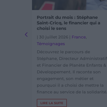
ervice
Portrait du mois : Stéphane
Saint-Cricq, le financier qui a
choisi le sens
s
,
|
30 juillet 2026
|
France
,
s
Témoignages
de
Découvrez le parcours de
rvice
Stéphane, Directeur Administrati
ntre
et Financier de Planète Enfants &
, visites
Développement. Il raconte son
s à Phnom
engagement, son métier et
pourquoi il a choisi de mettre la
finance au service de la solidarité
LIRE LA SUITE