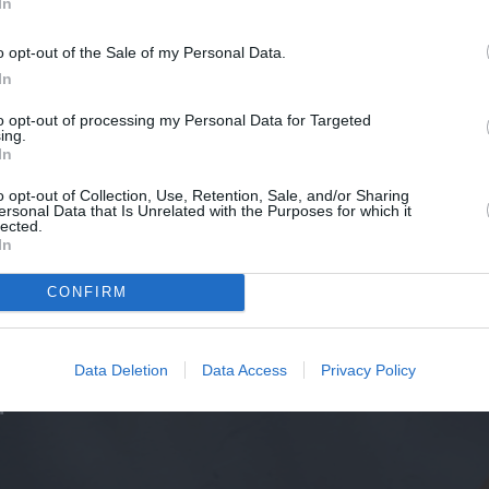
In
t, un pas encourageant vers la stabilité durable da
o opt-out of the Sale of my Personal Data.
In
to opt-out of processing my Personal Data for Targeted
ing.
In
o opt-out of Collection, Use, Retention, Sale, and/or Sharing
ersonal Data that Is Unrelated with the Purposes for which it
lected.
In
CONFIRM
Data Deletion
Data Access
Privacy Policy
vec mon
Devenir bénévole
Faire un
prise
don