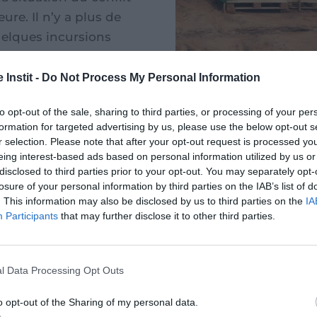
eure. Il n’y a plus de
elques incursions
zones.”
 Instit -
Do Not Process My Personal Information
to opt-out of the sale, sharing to third parties, or processing of your per
formation for targeted advertising by us, please use the below opt-out s
s vers la paix entre le Cambodge et 
r selection. Please note that after your opt-out request is processed y
eing interest-based ads based on personal information utilized by us or
le Cambodge et la Thaïlande ont signé à Kuala Lum
disclosed to third parties prior to your opt-out. You may separately opt-
ide de l’ASEAN (Association des nations de l’Asie du
losure of your personal information by third parties on the IAB’s list of
. This information may also be disclosed by us to third parties on the
IA
dix pays de la région).
Participants
that may further disclose it to other third parties.
 tard, les deux armées ont commencé à retirer leur
talière, marquant un premier geste concret de dé
l Data Processing Opt Outs
 par la communauté internationale, prévoit le respec
o opt-out of the Sharing of my personal data.
s civils, le déminage des zones à risque et la coopé