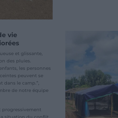
de vie
iorées
oueuse et glissante,
on des pluies.
enfants, les personnes
ceintes peuvent se
t dans le camp.”,
bre de notre équipe
nt progressivement
la situation du conflit