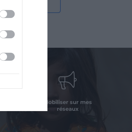
ns la région.
 legs, une
Mobiliser sur mes
ation
réseaux