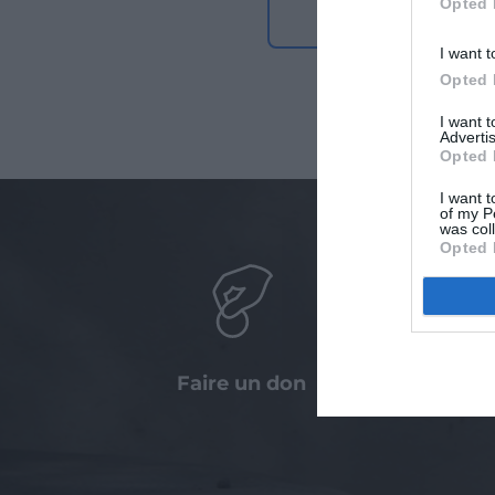
Opted 
développemen
I want t
Opted 
I want 
Advertis
Opted 
I want t
of my P
was col
Opted 
Faire un don
Agir a
entre