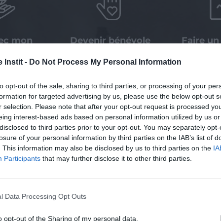
vec mon
Devenir bénévole
Faire un
prise
don
 Instit -
Do Not Process My Personal Information
to opt-out of the sale, sharing to third parties, or processing of your per
formation for targeted advertising by us, please use the below opt-out s
r selection. Please note that after your opt-out request is processed y
eing interest-based ads based on personal information utilized by us or
disclosed to third parties prior to your opt-out. You may separately opt-
losure of your personal information by third parties on the IAB’s list of
és :
. This information may also be disclosed by us to third parties on the
IA
Participants
that may further disclose it to other third parties.
l Data Processing Opt Outs
o opt-out of the Sharing of my personal data.