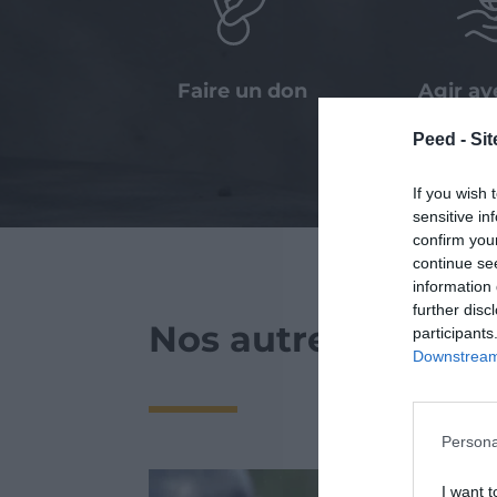
Faire un don
Agir a
entre
Peed - Site
If you wish 
sensitive in
confirm you
continue se
information 
further disc
Nos autres actualit
participants
Downstream 
Persona
I want t