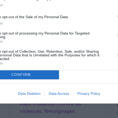
In
o opt-out of the Sale of my Personal Data.
In
to opt-out of processing my Personal Data for Targeted
ing.
In
o opt-out of Collection, Use, Retention, Sale, and/or Sharing
ersonal Data that Is Unrelated with the Purposes for which it
lected.
In
L’histoire de Sokunthea, enfant
à risque de traite et
CONFIRM
d’exploitation
|
30 juillet 2026
|
Actualités
,
Data Deletion
Data Access
Privacy Policy
Cambodge
,
Défense des droits
,
Pays
,
Protection contre les
violences
,
Témoignages
f