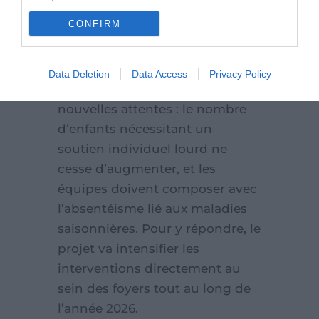
CONFIRM
Les défis de demain
Data Deletion
Data Access
Privacy Policy
Le succès du projet crée de
nouvelles attentes : le nombre
d’enfants nécessitant un
soutien individuel lourd ne
cesse d’augmenter, et les
équipes doivent composer avec
l’absentéisme lié aux maladies
saisonnières. Pour y répondre, le
projet va intensifier les
interventions directement au
sein des foyers tout au long de
l’année 2026.