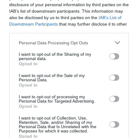
accélérateur de droits : obtenir
disclosure of your personal information by third parties on the
IAB’s list of downstream participants. This information may
une carte officielle d’invalidité
also be disclosed by us to third parties on the
IAB’s List of
(Unique Disability ID) relève
Downstream Participants
that may further disclose it to other
souvent d’un parcours
third parties.
administratif complexe en
Personal Data Processing Opt Outs
Inde. Pour faciliter l’accès des
familles à leurs droits, le projet
I want to opt-out of the Sharing of my
personal data.
a organisé un camp de
Opted In
proximité au cœur des
quartiers où elles vivent. Des
I want to opt-out of the Sale of my
Personal Data.
médecins officiels ont ainsi pu
Opted In
évaluer les enfants sur place,
I want to opt-out of processing my
permettant à des dizaines de
Personal Data for Targeted Advertising.
Opted In
familles d’obtenir les
documents nécessaires et
I want to opt-out of Collection, Use,
Retention, Sale, and/or Sharing of my
d’accéder aux aides
Personal Data that Is Unrelated with the
Purposes for which it was collected.
gouvernementales.
Opted In