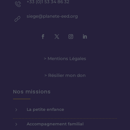
+33 (0)1 53 34 86 32
siege@planete-eed.org
> Mentions Légales
> Résilier mon don
Nos missions
5
La petite enfance
5
Accompagnement familial