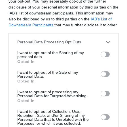
your opt-out. You may separately opt-out of the further
minimal requis pour
disclosure of your personal information by third parties on the
travailler est de 15 ans. De
IAB’s list of downstream participants. This information may
18 ans pour les travaux
also be disclosed by us to third parties on the
IAB’s List of
Downstream Participants
that may further disclose it to other
dangereux. La loi autorise
third parties.
des enfants de 12 à 15 ans à
Personal Data Processing Opt Outs
effectuer des “travaux
légers”, qui ne soient ni
I want to opt-out of the Sharing of my
personal data.
dangereux pour leur santé,
Opted In
leur développement
I want to opt-out of the Sale of my
mental et physique, et qui
Personal Data.
Opted In
n’affectent pas leur
scolarité.
I want to opt-out of processing my
Personal Data for Targeted Advertising.
Opted In
La définition de ces «
travaux légers », leur durée
I want to opt-out of Collection, Use,
Retention, Sale, and/or Sharing of my
maximale ainsi que les
Personal Data that Is Unrelated with the
Purposes for which it was collected.