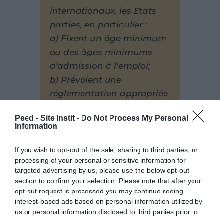
internationaux, les Etats
parties, en particulier :
a) Fixent un âge minimum
ou des âges minimums
d’admission à l’emploi;
b) Prévoient une
réglementation appropriée
des horaires de travail et
Peed - Site Instit -
Do Not Process My Personal
des conditions d’emploi;
Information
c) Prévoient des peines ou
autres sanctions
If you wish to opt-out of the sale, sharing to third parties, or
processing of your personal or sensitive information for
appropriées pour assurer
targeted advertising by us, please use the below opt-out
l’application effective du
section to confirm your selection. Please note that after your
présent article. »
opt-out request is processed you may continue seeing
interest-based ads based on personal information utilized by
Au Cambodge, l’âge
us or personal information disclosed to third parties prior to