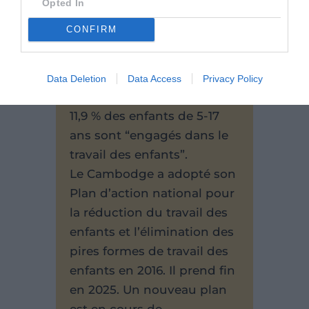
types d’emplois autorisés
Opted In
sont encadrés par arrêtés
CONFIRM
ministériels.
Le Conseil national
cambodgien pour les
Data Deletion
Data Access
Privacy Policy
enfants indique qu’en 2023,
11,9 % des enfants de 5-17
ans sont “engagés dans le
travail des enfants”.
Le Cambodge a adopté son
Plan d’action national pour
la réduction du travail des
enfants et l’élimination des
pires formes de travail des
enfants en 2016. Il prend fin
en 2025. Un nouveau plan