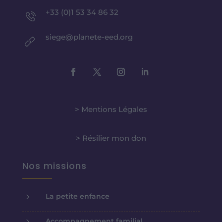
+33 (0)1 53 34 86 32
siege@planete-eed.org
> Mentions Légales
> Résilier mon don
Nos missions
5
La petite enfance
5
Accompagnement familial