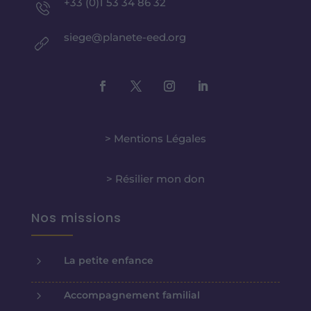
+33 (0)1 53 34 86 32
siege@planete-eed.org
> Mentions Légales
> Résilier mon don
Nos missions
5
La petite enfance
5
Accompagnement familial