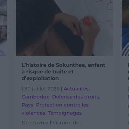
L’histoire de Sokunthea, enfant
à risque de traite et
d’exploitation
|
30 juillet 2026
|
Actualités
,
Cambodge
,
Défense des droits
,
Pays
,
Protection contre les
violences
,
Témoignages
f
Découvrez l’histoire de