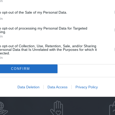
In
représentants politiques pour r
o opt-out of the Sale of my Personal Data.
local autour de la protection de 
In
Ville.
to opt-out of processing my Personal Data for Targeted
ing.
In
orcer ses actions, entre prévention, soutien des en
o opt-out of Collection, Use, Retention, Sale, and/or Sharing
ec les acteurs locaux.
ersonal Data that Is Unrelated with the Purposes for which it
lected.
In
CONFIRM
Data Deletion
Data Access
Privacy Policy