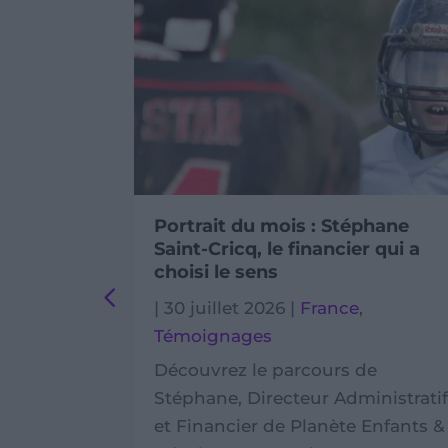
ervice
Portrait du mois : Stéphane
Saint-Cricq, le financier qui a
choisi le sens
s
,
|
30 juillet 2026
|
France
,
s
Témoignages
de
Découvrez le parcours de
rvice
Stéphane, Directeur Administrati
ntre
et Financier de Planète Enfants &
, visites