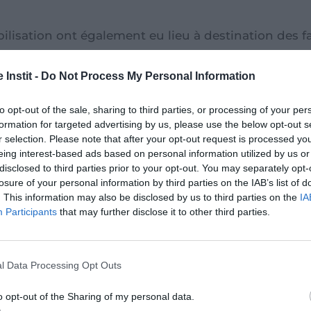
ilisation ont également eu lieu à destination des fa
exploitations et de traite. Mi-juin, nous avons org
c les parents qui bénéficient d’un suivi social, pour
 Instit -
Do Not Process My Personal Information
 conduisent généralement à la traite des enfants et 
to opt-out of the sale, sharing to third parties, or processing of your per
 les 29 enfants accueillis dans l’école caritative 
formation for targeted advertising by us, please use the below opt-out s
tion des enfants, la législation du travail et les t
r selection. Please note that after your opt-out request is processed y
ants pour les attirer.
eing interest-based ads based on personal information utilized by us or
disclosed to third parties prior to your opt-out. You may separately opt-
losure of your personal information by third parties on the IAB’s list of
. This information may also be disclosed by us to third parties on the
IA
Par ailleurs, nous poursuivons not
Participants
that may further disclose it to other third parties.
d’identification d’enfants à risqu
Une enquête auprès d’un nouvea
permis d’évaluer leur niveau de v
l Data Processing Opt Outs
inclure certains d’entre eux dan
o opt-out of the Sharing of my personal data.
Enfin, un séminaire organisé le 2