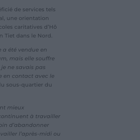
ficié de services tels
, une orientation
oles caritatives d’Hô
n Tiet dans le Nord.
le a été vendue en
am, mais elle souffre
 je ne savais pas
re en contact avec le
du sous-quartier du
ent mieux
continuent à travailler
esoin d’abandonner
vailler l’après-midi ou