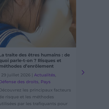
La traite des êtres humains : de
Des cart
quoi parle-t-on ? Risques et
soutenir
méthodes d’enrôlement
Dévelop
|
29 juillet 2026
|
Actualités
,
|
29 juille
Défense des droits
,
Pays
Cambod
Témoign
Découvrez les principaux facteurs
de risque et les méthodes
Dans le L
utilisées par les trafiquants pour
solidaire