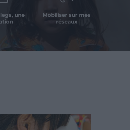
 legs, une
Mobiliser sur mes
ation
réseaux