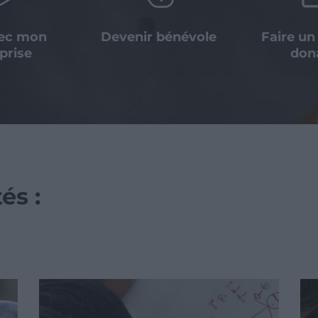
vec mon
Devenir bénévole
Faire un
prise
don
és :