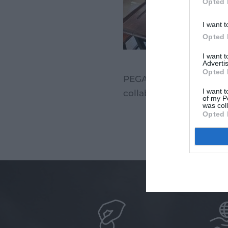
Opted 
I want t
Opted 
I want 
Advertis
Opted 
PEGASE continue de renf
I want t
collaboration étroite av
of my P
was col
Opted 