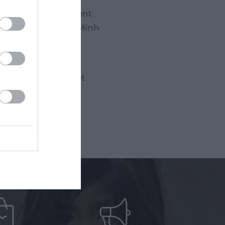
enforcer l’engagement
l’enfance à Ho Chi Minh
fants et familles et