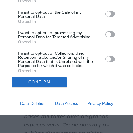
Opted In
I want to opt-out of the Sale of my
Personal Data.
Opted In
I want to opt-out of processing my
Personal Data for Targeted Advertising.
Opted In
Des projets en
particulier dans les
I want to opt-out of Collection, Use,
Retention, Sale, and/or Sharing of my
prochaines semaines
Personal Data that Is Unrelated with the
Purposes for which it was collected.
?
Opted In
CONFIRM
“À Bron et à Saint-Priest, nous
allons lancer des projets
potagers ! Les associations sont
Data Deletion
Data Access
Privacy Policy
installées sur d’anciennes
bases militaires avec de grands
espaces verts. On ne pourra pas