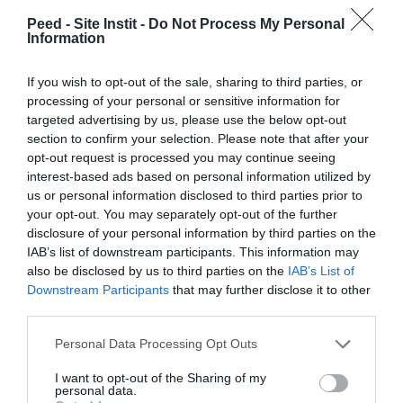
concrets et des repères pour
Peed - Site Instit -
Do Not Process My Personal
Information
renforcer leur confiance et leurs
compétences parentales. Ces
If you wish to opt-out of the sale, sharing to third parties, or
ateliers se veulent de véritables
processing of your personal or sensitive information for
bulles
d’échange, de partage et
targeted advertising by us, please use the below opt-out
section to confirm your selection. Please note that after your
de découverte
.
opt-out request is processed you may continue seeing
interest-based ads based on personal information utilized by
us or personal information disclosed to third parties prior to
your opt-out. You may separately opt-out of the further
disclosure of your personal information by third parties on the
IAB’s list of downstream participants. This information may
also be disclosed by us to third parties on the
IAB’s List of
Downstream Participants
that may further disclose it to other
third parties.
Personal Data Processing Opt Outs
I want to opt-out of the Sharing of my
personal data.