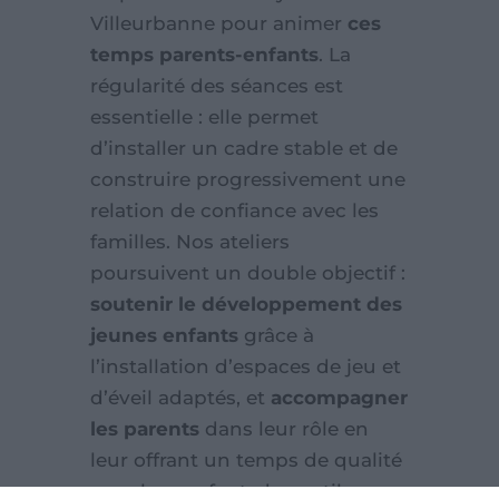
Villeurbanne pour animer
ces
temps parents-enfants
. La
régularité des séances est
essentielle : elle permet
d’installer un cadre stable et de
construire progressivement une
relation de confiance avec les
familles. Nos ateliers
poursuivent un double objectif :
soutenir le développement des
jeunes enfants
grâce à
l’installation d’espaces de jeu et
d’éveil adaptés, et
accompagner
les parents
dans leur rôle en
leur offrant un temps de qualité
avec leur enfant, des outils