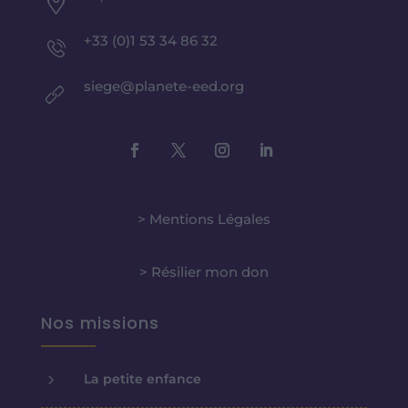
+33 (0)1 53 34 86 32
siege@planete-eed.org
> Mentions Légales
> Résilier mon don
Nos missions
5
La petite enfance