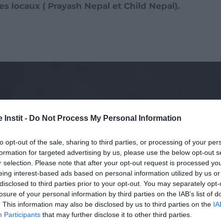
s locaux ( Prayash Nepal et Child Nepal).
 Instit -
Do Not Process My Personal Information
to opt-out of the sale, sharing to third parties, or processing of your per
vec mon
Devenir bénévole
Faire un
formation for targeted advertising by us, please use the below opt-out s
r selection. Please note that after your opt-out request is processed y
prise
don
eing interest-based ads based on personal information utilized by us or
disclosed to third parties prior to your opt-out. You may separately opt-
losure of your personal information by third parties on the IAB’s list of
. This information may also be disclosed by us to third parties on the
IA
Participants
that may further disclose it to other third parties.