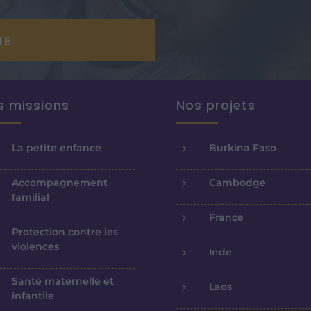
s missions
Nos projets
5
La petite enfance
Burkina Faso
5
Accompagnement
Cambodge
familial
5
France
Protection contre les
violences
5
Inde
Santé maternelle et
5
Laos
infantile