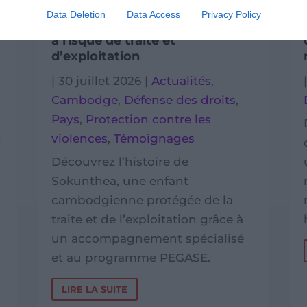
Data Deletion
Data Access
Privacy Policy
L’histoire de Sokunthea, enfant
à risque de traite et
d’exploitation
|
30 juillet 2026
|
Actualités
,
Cambodge
,
Défense des droits
,
Pays
,
Protection contre les
violences
,
Témoignages
f
Découvrez l’histoire de
Sokunthea, une enfant
cambodgienne protégée de la
traite et de l’exploitation grâce à
.
un accompagnement spécialisé
et au programme PEGASE.
LIRE LA SUITE