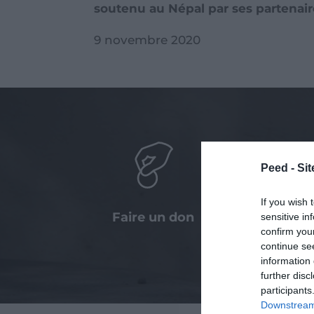
soutenu au Népal par ses partenaire
9 novembre 2020
Peed - Site
If you wish 
Faire un don
Agir a
sensitive in
confirm you
entre
continue se
information 
further disc
participants
Downstream 