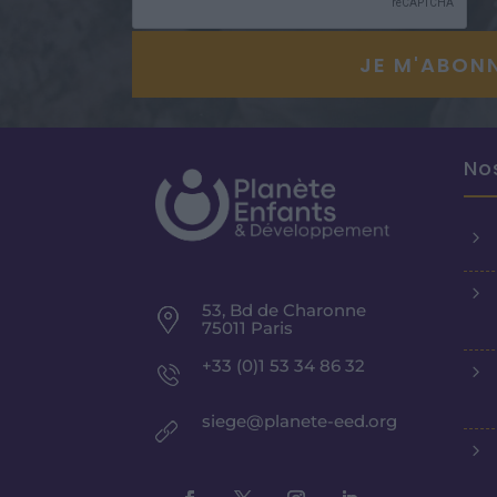
No
5
5
53, Bd de Charonne
75011 Paris
+33 (0)1 53 34 86 32
5
siege@planete-eed.org
5