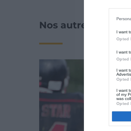
Persona
Nos autres actualit
I want t
Opted 
I want t
Opted 
I want 
Advertis
Opted 
I want t
of my P
was col
Opted 