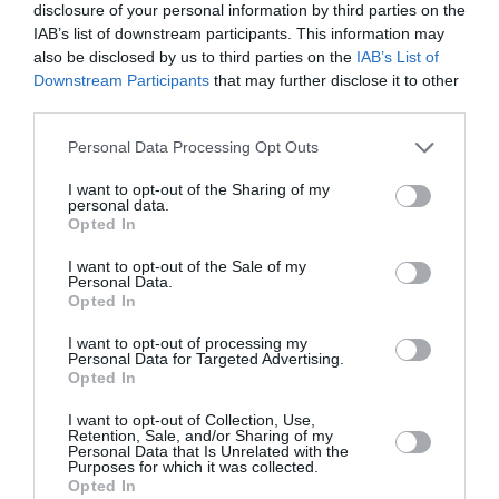
disclosure of your personal information by third parties on the
et gagner un revenu
IAB’s list of downstream participants. This information may
pour ma famille ».
also be disclosed by us to third parties on the
IAB’s List of
« L’inscription à la
Downstream Participants
that may further disclose it to other
crèche m’a permis
third parties.
d’économiser
Personal Data Processing Opt Outs
beaucoup d’argent,
car je dépensais
I want to opt-out of the Sharing of my
personal data.
beaucoup pour faire
Opted In
garder mon enfant
I want to opt-out of the Sale of my
par ma famille dans
Personal Data.
ma ville natale. »
Opted In
I want to opt-out of processing my
Personal Data for Targeted Advertising.
Témoignages de
Opted In
parents
I want to opt-out of Collection, Use,
Retention, Sale, and/or Sharing of my
Personal Data that Is Unrelated with the
Purposes for which it was collected.
Opted In