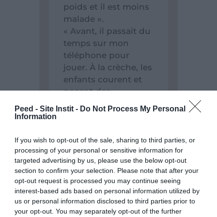
poids et il est moins
malade ».
« Avant, il passait du
temps sur mon
téléphone pour
jouer. À la crèche, les
enfants courent et
posent des
questions. Quand il
Peed - Site Instit -
Do Not Process My Personal
rentre à la maison, il
Information
me raconte ce qu’il
fait à la crèche. »
If you wish to opt-out of the sale, sharing to third parties, or
processing of your personal or sensitive information for
« Avant l’inscription,
targeted advertising by us, please use the below opt-out
je m’occupais de
section to confirm your selection. Please note that after your
mon enfant.
opt-out request is processed you may continue seeing
Maintenant, j’ai
interest-based ads based on personal information utilized by
suffisamment de
us or personal information disclosed to third parties prior to
your opt-out. You may separately opt-out of the further
temps pour travailler