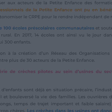
er aux acteurs de la Petite Enfance des formati
essionnels de la Petite Enfance ont pu en bénéfi
autonomiser le CRPE pour le rendre indépendant de n
e 100 écoles préscolaires communautaires
et sout
rural. En 2017, 14 écoles ont ainsi vu le jour d
i 300 enfants.
on à la création d’un Réseau des Organisations 
re plus de 30 acteurs de la Petite Enfance.
rie de crèches pilotes au sein d’usines du sect
nfants sont déjà en situation précaire, l’industri
 et bouleversé la vie des familles. Les ouvrières d
longs, temps de trajet important et faible salair
 trop chères.
Les crèches dans les usines ont donc 