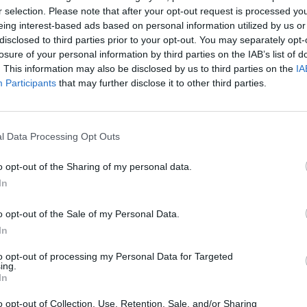
r selection. Please note that after your opt-out request is processed y
eing interest-based ads based on personal information utilized by us or
disclosed to third parties prior to your opt-out. You may separately opt-
losure of your personal information by third parties on the IAB’s list of
. This information may also be disclosed by us to third parties on the
IA
Participants
that may further disclose it to other third parties.
vec mon
Devenir bénévole
Faire un
prise
don
l Data Processing Opt Outs
o opt-out of the Sharing of my personal data.
In
o opt-out of the Sale of my Personal Data.
In
és :
to opt-out of processing my Personal Data for Targeted
ing.
In
o opt-out of Collection, Use, Retention, Sale, and/or Sharing