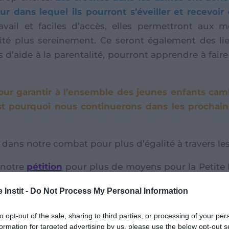
 dans lequel ils pourront s’éveiller et recevoir
avail et faciles d’accès, elles permettront aux
alité plus sereinement. Ce seront également des l
ns d’aide à la parentalité, pourront apprendre à fai
 pour garantir à l’ensemble des jeunes enfants c
t pourquoi nous continuerons dans les prochain
ns notre combat pour plus d’égalité à travers les 
 notre
pétition
pour plus de moyens pour la Petite E
té entre les enfants dans le monde !
 Instit -
Do Not Process My Personal Information
to opt-out of the sale, sharing to third parties, or processing of your per
formation for targeted advertising by us, please use the below opt-out s