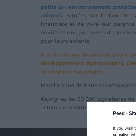
petits un environnement protecteur
adaptés.
Situées sur le lieu de tr
financière et de vivre leur parent
ouvrières qui, au travers de sessio
pour leurs enfants.
Il reste encore beaucoup à faire
développement épanouissant, c’es
développer nos projets.
Merci à vous de nous accompagner da
Rejoignez les 20 000 signataires de
acteur de la lutte pour plus d’égali
Peed - Site
If you wish 
sensitive in