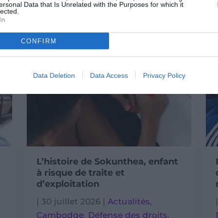
ersonal Data that Is Unrelated with the Purposes for which it
lected.
In
CONFIRM
Data Deletion
Data Access
Privacy Policy
La traite des êtres humains : de
quoi parle-t-on ? Risques et
méthodes d’enrôlement
|
29 juillet 2026
|
Actualités
,
Défense des droits
,
Pays