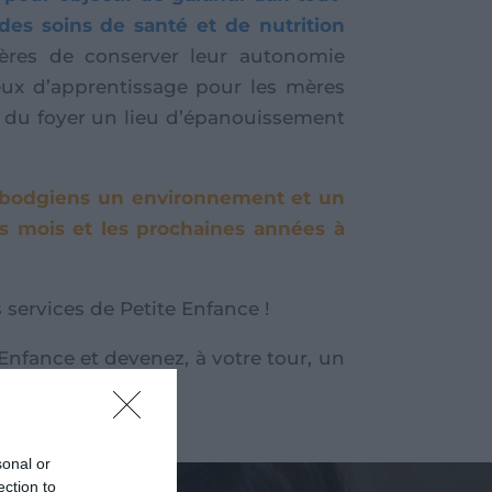
 des soins de santé et de nutrition
 mères de conserver leur autonomie
ieux d’apprentissage pour les mères
re du foyer un lieu d’épanouissement
ambodgiens un environnement et un
s mois et les prochaines années à
services de Petite Enfance !
nfance et devenez, à votre tour, un
sonal or
ection to