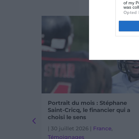
of my P
was col
Opted 
phane
L’histoire de Sokunthea, enfant
r qui a
à risque de traite et
d’exploitation
|
30 juillet 2026
|
Actualités
,
Cambodge
,
Défense des droits
,