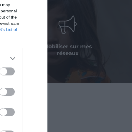
ou may
 personal
out of the
 downstream
B’s List of
 legs, une
Mobiliser sur mes
ation
réseaux