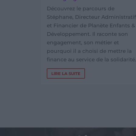
Pays
,
Protection contre les
e
violences
,
Témoignages
nistratif
Enfants &
Découvrez l’histoire de
te son
Sokunthea, une enfant
 et
cambodgienne protégée de la
ettre la
traite et de l’exploitation grâce à
olidarité.
un accompagnement spécialisé
et au programme PEGASE.
LIRE LA SUITE